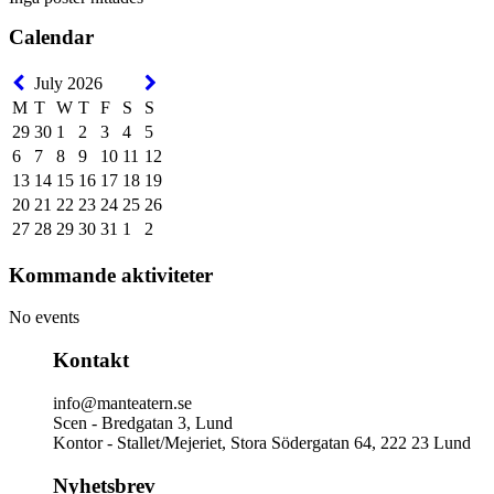
Calendar
July 2026
M
T
W
T
F
S
S
29
30
1
2
3
4
5
6
7
8
9
10
11
12
13
14
15
16
17
18
19
20
21
22
23
24
25
26
27
28
29
30
31
1
2
Kommande aktiviteter
No events
Kontakt
info@manteatern.se
Scen - Bredgatan 3, Lund
Kontor - Stallet/Mejeriet, Stora Södergatan 64, 222 23 Lund
Nyhetsbrev