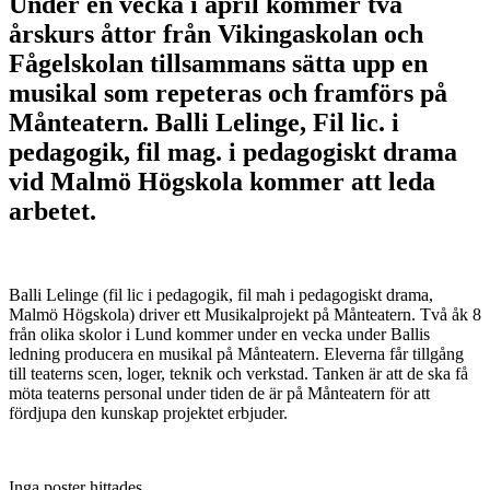
Under en vecka i april kommer två
årskurs åttor från
Vikingaskolan
och
Fågelskolan
tillsammans sätta upp en
musikal som repeteras och framförs på
Månteatern.
Balli Lelinge
, Fil lic. i
pedagogik, fil mag. i pedagogiskt drama
vid Malmö Högskola kommer att leda
arbetet.
Balli Lelinge (fil lic i pedagogik, fil mah i pedagogiskt drama,
Malmö Högskola) driver ett Musikalprojekt på Månteatern. Två åk 8
från olika skolor i Lund kommer under en vecka under Ballis
ledning producera en musikal på Månteatern. Eleverna får tillgång
till teaterns scen, loger, teknik och verkstad. Tanken är att de ska få
möta teaterns personal under tiden de är på Månteatern för att
fördjupa den kunskap projektet erbjuder.
Inga poster hittades