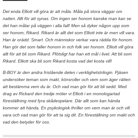
Det enda Elliott vill göra är att måla. Måla på stora väggar om
natten. Allt för att synas. Om ingen ser honom kanske man kan se
det han målar på väggen i alla fall! Men så dyker någon upp som
ser honom; Rikard. Rikard är allt det som Elliott inte är men vill vara.
Han är orädd. Smart. Och människor verkar vara rädda för honom.
Han gör det som faller honom in och folk ser honom. Elliott vill göra
allt för att bli som Rikard. Plötsligt har han ett mål i livet. Att bli som
Rikard. Elliott ska bli som Rikard kosta vad det kosta vill!
B-BOY är den andra fristående delen i verklighetstrilogin. Pjäsen
undersöker teman som makt, könsroller och vem som äger rätten
att bestämma vem du är. Och vad man gör för att bli sedd. Med
drag av Rickard den tredje möter vi Elliott i en monologartad
föreställning med fyra skådespelare. Där allt som kan hända
kommer att hända. En psykologisk thriller om vem man är och vill
vara och vad man gör för att ta sig dit. En föreställning om makt och
vad den betyder för oss.