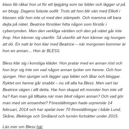
klass 6b råkar hon ut för ett tjejgäng som tar bilder och lägger ut på
en blogg. Dagens fulaste outfit. Trots att hon blir vän med Elliott i
klassen står hon inte ut med den stämpeln. Och mamma vill bara
dejta på nätet. Beatrice försöker hitta någon som förstår i
cyberrymden. Men den verkliga världen och den på nätet går inte
ihop. Hon känner sig utanför. Så utanför att hon känner sig tvungen
att dö. En natt är hon klar med Beatrice – när morgonen kommer är
hon en annan… Hon är BLESS.
Bless klär sig i konstiga kläder. Hon pratar med en annan röst och
hon bryr sig inte om vad någon annan tycker om henne. Och hon
sjunger. Hon sjunger och lägger upp bilder och låtar och bloggar.
Ryktet om henne går snabbt – nu vill alla ha Bless. Men vart tar
Beatrice vägen i allt detta. Har hon skapat ett monster hon inte vill
ha? Kan man gå tillbaka när man blivit någon annan? Och vad gör
man med sin ensamhet? Föreställningen hade urpremiär 14
februari, 2014 och har spelat över 70 föreställningar i både Lund,
Skåne, Blekinge och Småland och turnén fortsätter under 2015.
Läs mer om Bless
här