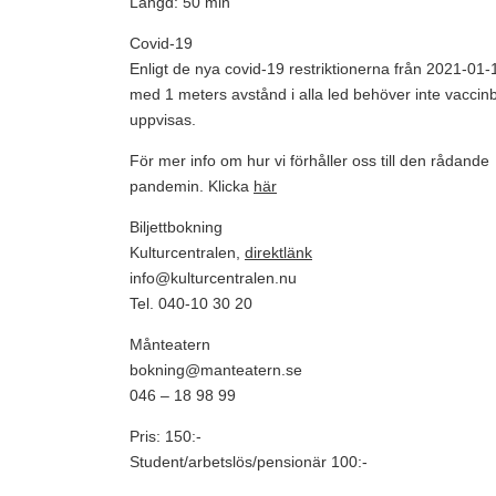
Längd: 50 min
Covid-19
Enligt de nya covid-19 restriktionerna från 2021-01-
med 1 meters avstånd i alla led behöver inte vaccin
uppvisas.
För mer info om hur vi förhåller oss till den rådande
pandemin. Klicka
här
Biljettbokning
Kulturcentralen,
direktlänk
info@kulturcentralen.nu
Tel. 040-10 30 20
Månteatern
bokning@manteatern.se
046 – 18 98 99
Pris: 150:-
Student/arbetslös/pensionär 100:-