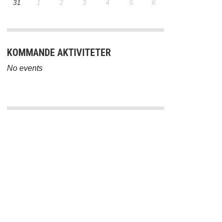
31
1
2
3
4
5
6
KOMMANDE AKTIVITETER
No events