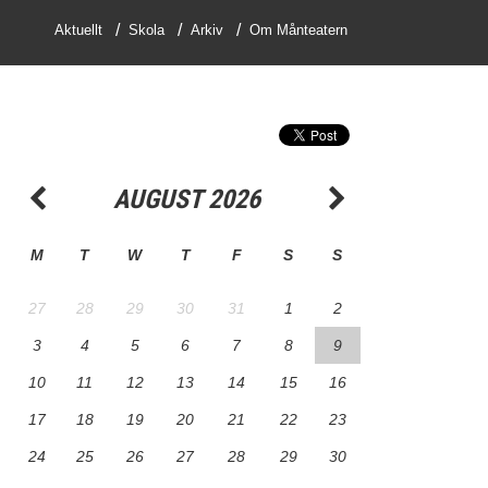
Aktuellt
Skola
Arkiv
Om Månteatern
AUGUST 2026
M
T
W
T
F
S
S
27
28
29
30
31
1
2
3
4
5
6
7
8
9
10
11
12
13
14
15
16
17
18
19
20
21
22
23
24
25
26
27
28
29
30