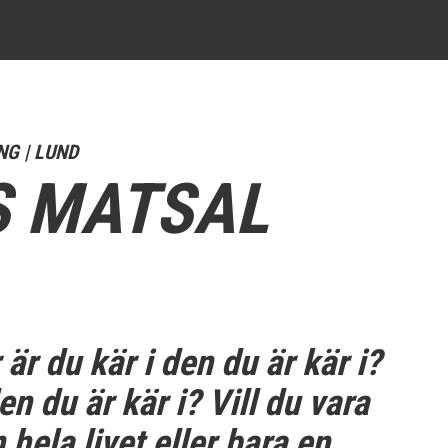
NG | LUND
S MATSAL
är du kär i den du är kär i?
n du är kär i? Vill du vara
ela livet eller bara en