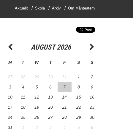
Aktuellt
Skola
Arkiv
Om Månteatern
AUGUST 2026
M
T
W
T
F
S
S
27
28
29
30
31
1
2
3
4
5
6
7
8
9
10
11
12
13
14
15
16
17
18
19
20
21
22
23
24
25
26
27
28
29
30
31
1
2
3
4
5
6