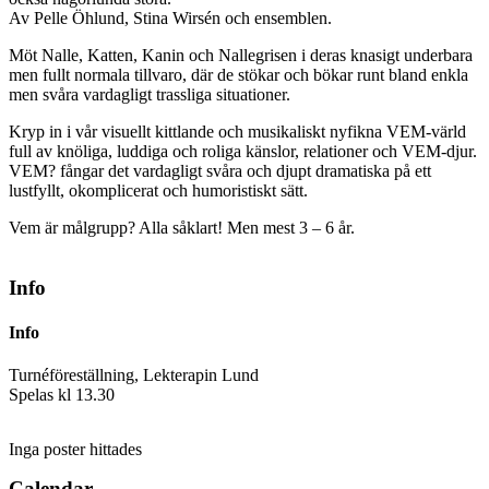
Av Pelle Öhlund, Stina Wirsén och ensemblen.
Möt Nalle, Katten, Kanin och Nallegrisen i deras knasigt underbara
men fullt normala tillvaro, där de stökar och bökar runt bland enkla
men svåra vardagligt trassliga situationer.
Kryp in i vår visuellt kittlande och musikaliskt nyfikna VEM-värld
full av knöliga, luddiga och roliga känslor, relationer och VEM-djur.
VEM? fångar det vardagligt svåra och djupt dramatiska på ett
lustfyllt, okomplicerat och humoristiskt sätt.
Vem är målgrupp? Alla såklart! Men mest 3 – 6 år.
Info
Info
Turnéföreställning, Lekterapin Lund
Spelas kl 13.30
Inga poster hittades
Calendar