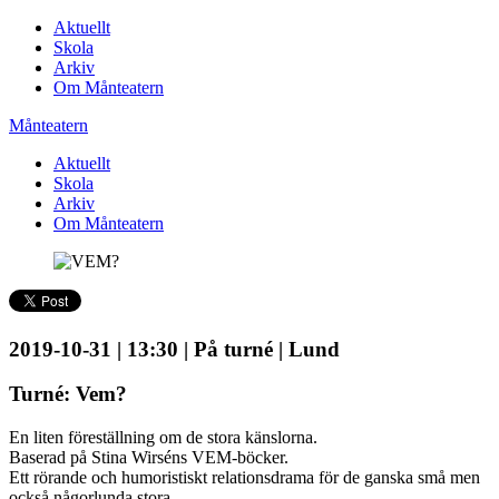
Aktuellt
Skola
Arkiv
Om Månteatern
Månteatern
Aktuellt
Skola
Arkiv
Om Månteatern
2019-10-31 | 13:30 | På turné | Lund
Turné: Vem?
En liten föreställning om de stora känslorna.
Baserad på Stina Wirséns VEM-böcker.
Ett rörande och humoristiskt relationsdrama för de ganska små men
också någorlunda stora.