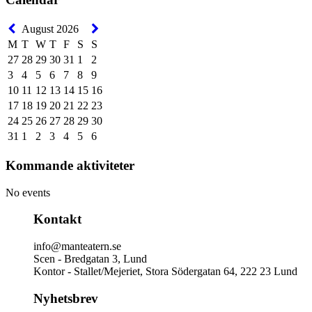
August 2026
M
T
W
T
F
S
S
27
28
29
30
31
1
2
3
4
5
6
7
8
9
10
11
12
13
14
15
16
17
18
19
20
21
22
23
24
25
26
27
28
29
30
31
1
2
3
4
5
6
Kommande aktiviteter
No events
Kontakt
info@manteatern.se
Scen - Bredgatan 3, Lund
Kontor - Stallet/Mejeriet, Stora Södergatan 64, 222 23 Lund
Nyhetsbrev