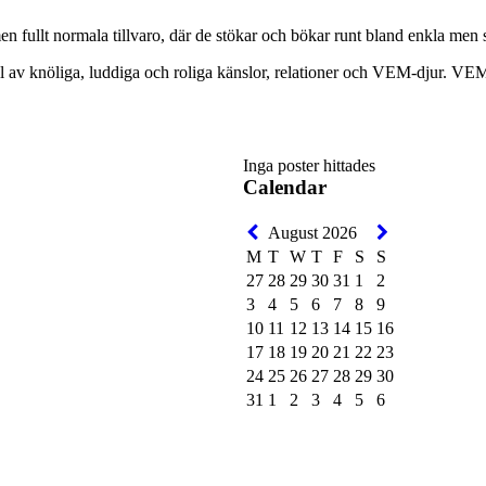
 fullt normala tillvaro, där de stökar och bökar runt bland enkla men sv
l av knöliga, luddiga och roliga känslor, relationer och VEM-djur. VEM? 
Inga poster hittades
Calendar
August 2026
M
T
W
T
F
S
S
27
28
29
30
31
1
2
3
4
5
6
7
8
9
10
11
12
13
14
15
16
17
18
19
20
21
22
23
24
25
26
27
28
29
30
31
1
2
3
4
5
6