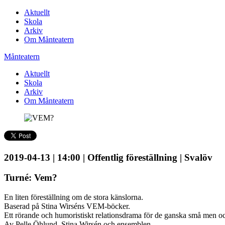
Aktuellt
Skola
Arkiv
Om Månteatern
Månteatern
Aktuellt
Skola
Arkiv
Om Månteatern
2019-04-13 | 14:00 | Offentlig föreställning | Svalöv
Turné: Vem?
En liten föreställning om de stora känslorna.
Baserad på Stina Wirséns VEM-böcker.
Ett rörande och humoristiskt relationsdrama för de ganska små men o
Av Pelle Öhlund, Stina Wirsén och ensemblen.