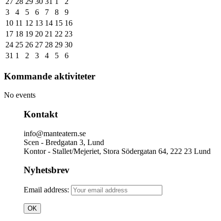
27
28
29
30
31
1
2
3
4
5
6
7
8
9
10
11
12
13
14
15
16
17
18
19
20
21
22
23
24
25
26
27
28
29
30
31
1
2
3
4
5
6
Kommande aktiviteter
No events
Kontakt
info@manteatern.se
Scen - Bredgatan 3, Lund
Kontor - Stallet/Mejeriet, Stora Södergatan 64, 222 23 Lund
Nyhetsbrev
Email address: