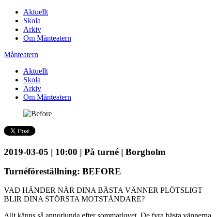
Aktuellt
Skola
Arkiv
Om Månteatern
Månteatern
Aktuellt
Skola
Arkiv
Om Månteatern
2019-03-05 | 10:00 | På turné | Borgholm
Turnéföreställning: BEFORE
VAD HÄNDER NÄR DINA BÄSTA VÄNNER PLÖTSLIGT
BLIR DINA STÖRSTA MOTSTÅNDARE?
Allt känns så annorlunda efter sommarlovet. De fyra bästa vännerna