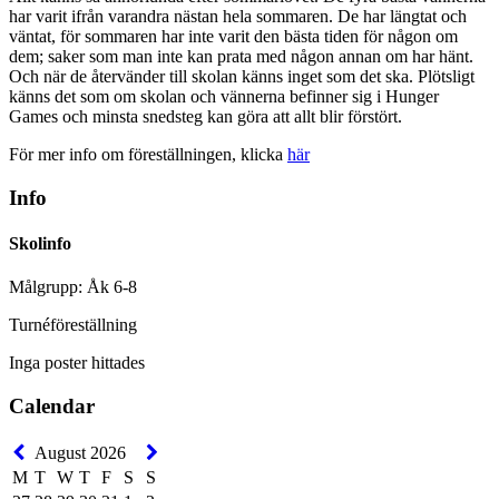
har varit ifrån varandra nästan hela sommaren. De har längtat och
väntat, för sommaren har inte varit den bästa tiden för någon om
dem; saker som man inte kan prata med någon annan om har hänt.
Och när de återvänder till skolan känns inget som det ska. Plötsligt
känns det som om skolan och vännerna befinner sig i Hunger
Games och minsta snedsteg kan göra att allt blir förstört.
För mer info om föreställningen, klicka
här
Info
Skolinfo
Målgrupp: Åk 6-8
Turnéföreställning
Inga poster hittades
Calendar
August 2026
M
T
W
T
F
S
S