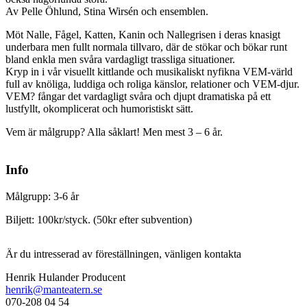
Av Pelle Öhlund, Stina Wirsén och ensemblen.
Möt Nalle, Fågel, Katten, Kanin och Nallegrisen i deras knasigt
underbara men fullt normala tillvaro, där de stökar och bökar runt
bland enkla men svåra vardagligt trassliga situationer.
Kryp in i vår visuellt kittlande och musikaliskt nyfikna VEM-värld
full av knöliga, luddiga och roliga känslor, relationer och VEM-djur.
VEM? fångar det vardagligt svåra och djupt dramatiska på ett
lustfyllt, okomplicerat och humoristiskt sätt.
Vem är målgrupp? Alla såklart! Men mest 3 – 6 år.
Info
Målgrupp: 3-6 år
Biljett: 100kr/styck. (50kr efter subvention)
Är du intresserad av föreställningen, vänligen kontakta
Henrik Hulander Producent
henrik@manteatern.se
070-208 04 54