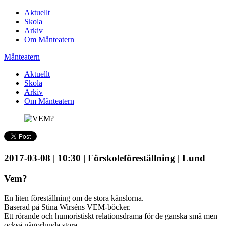
Aktuellt
Skola
Arkiv
Om Månteatern
Månteatern
Aktuellt
Skola
Arkiv
Om Månteatern
2017-03-08 | 10:30 | Förskoleföreställning | Lund
Vem?
En liten föreställning om de stora känslorna.
Baserad på Stina Wirséns VEM-böcker.
Ett rörande och humoristiskt relationsdrama för de ganska små men
också någorlunda stora.