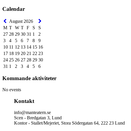
Calendar
August 2026
M
T
W
T
F
S
S
27
28
29
30
31
1
2
3
4
5
6
7
8
9
10
11
12
13
14
15
16
17
18
19
20
21
22
23
24
25
26
27
28
29
30
31
1
2
3
4
5
6
Kommande aktiviteter
No events
Kontakt
info@manteatern.se
Scen - Bredgatan 3, Lund
Kontor - Stallet/Mejeriet, Stora Södergatan 64, 222 23 Lund