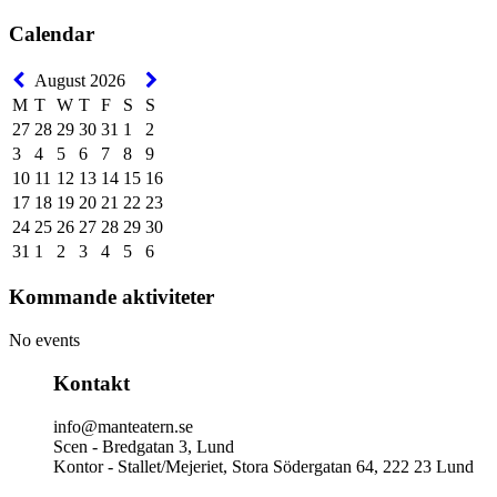
Calendar
August 2026
M
T
W
T
F
S
S
27
28
29
30
31
1
2
3
4
5
6
7
8
9
10
11
12
13
14
15
16
17
18
19
20
21
22
23
24
25
26
27
28
29
30
31
1
2
3
4
5
6
Kommande aktiviteter
No events
Kontakt
info@manteatern.se
Scen - Bredgatan 3, Lund
Kontor - Stallet/Mejeriet, Stora Södergatan 64, 222 23 Lund