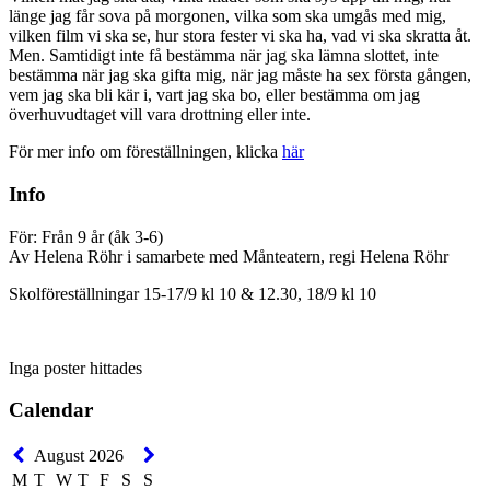
länge jag får sova på morgonen, vilka som ska umgås med mig,
vilken film vi ska se, hur stora fester vi ska ha, vad vi ska skratta åt.
Men. Samtidigt inte få bestämma när jag ska lämna slottet, inte
bestämma när jag ska gifta mig, när jag måste ha sex första gången,
vem jag ska bli kär i, vart jag ska bo, eller bestämma om jag
överhuvudtaget vill vara drottning eller inte.
För mer info om föreställningen, klicka
här
Info
För: Från 9 år (åk 3-6)
Av Helena Röhr i samarbete med Månteatern, regi Helena Röhr
Skolföreställningar 15-17/9 kl 10 & 12.30, 18/9 kl 10
Inga poster hittades
Calendar
August 2026
M
T
W
T
F
S
S