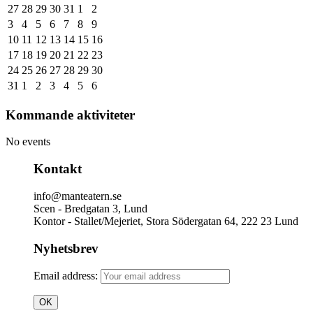
27
28
29
30
31
1
2
3
4
5
6
7
8
9
10
11
12
13
14
15
16
17
18
19
20
21
22
23
24
25
26
27
28
29
30
31
1
2
3
4
5
6
Kommande aktiviteter
No events
Kontakt
info@manteatern.se
Scen - Bredgatan 3, Lund
Kontor - Stallet/Mejeriet, Stora Södergatan 64, 222 23 Lund
Nyhetsbrev
Email address: