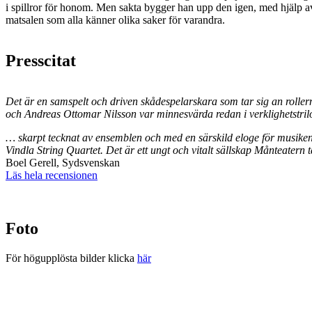
i spillror för honom. Men sakta bygger han upp den igen, med hjälp av
matsalen som alla känner olika saker för varandra.
Presscitat
Det är en samspelt och driven skådespelarskara som tar sig an rolle
och Andreas Ottomar Nilsson var minnesvärda redan i verklighetstril
… skarpt tecknat av ensemblen och med en särskild eloge för musiken 
Vindla String Quartet. Det är ett ungt och vitalt sällskap Månteatern tar
Boel Gerell, Sydsvenskan
Läs hela recensionen
Foto
För högupplösta bilder klicka
här