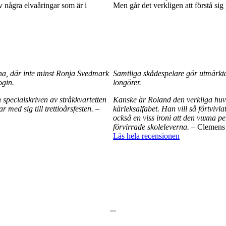
 några elvaåringar som är i
Men går det verkligen att förstå sig
rna, där inte minst Ronja Svedmark
Samtliga skådespelare gör utmärkta 
ogin.
longörer.
specialskriven av stråkkvartetten
Kanske är Roland den verkliga huvu
 med sig till trettioårsfesten. –
kärleksalfabet. Han vill så förtvi
också en viss ironi att den vuxna p
förvirrade skoleleverna.
– Clemens 
Läs hela recensionen